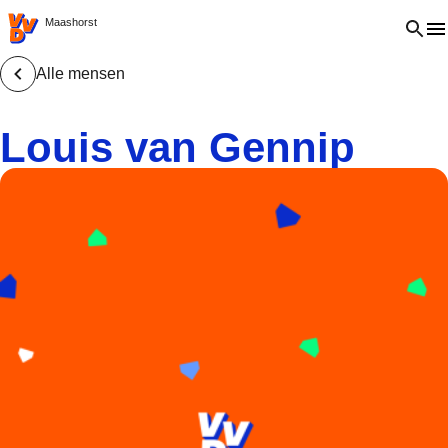
VVD.nl - Ga naar de homepage
Open 
Maashorst
Alle mensen
Louis van Gennip