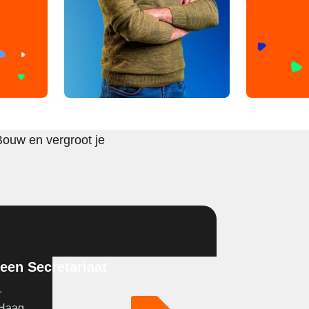
Bouw en vergroot je
en Secretariaat
1
 Haag