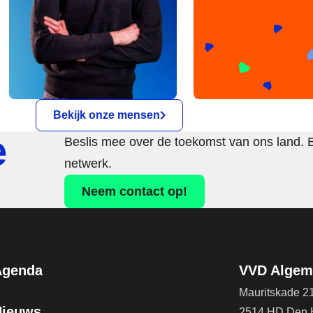
Bekijk onze mensen
e
Beslis mee over de toekomst van ons land. 
netwerk.
Neem contact op!
Agenda
VVD Algeme
Mauritskade 2
Nieuws
2514 HD Den