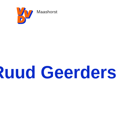
VVD.nl - Ga naar de homepage
Maashorst
Ruud Geerders