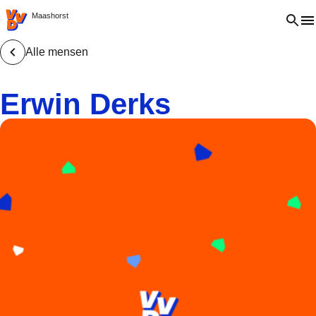
VVD.nl - Ga naar de homepage
Open 
Maashorst
Alle mensen
Erwin Derks