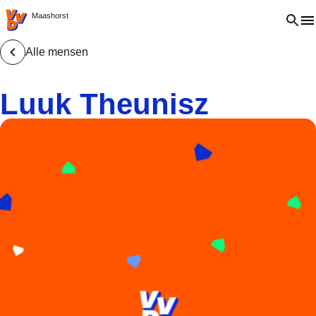
VVD.nl - Ga naar de homepage
Open 
Maashorst
Alle mensen
Luuk Theunisz