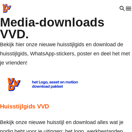
VVD.nl - Ga naar de homepage
Open 
Media-downloads
VVD.
Bekijk hier onze nieuwe huisstijlgids en download de
huisstijlgids, WhatsApp-stickers, poster en deel het met
je vrienden!
Huisstijlgids V
VD
Bekijk onze nieuwe huisstijl en download alles wat je
nodig hebt voor je uitingen: het logo, werkbestanden,