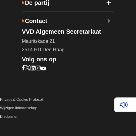
De partij
Contact
VVD Algemeen Secretariaat
Mauritskade 21
2514 HD Den Haag
Volg ons op
Bezoek onze Facebook pagina (opent in nieuw ta
Bezoek onze X pagina (opent in nieuw tabblad)
Bezoek onze LinkedIn pagina (opent in nieuw 
Bezoek onze Instagram pagina (opent in ni
Bezoek onze YouTube pagina (opent in n
Privacy & Cookie Protocol.
Lees v
Wijzigen lidmaatschap.
Disclaimer.