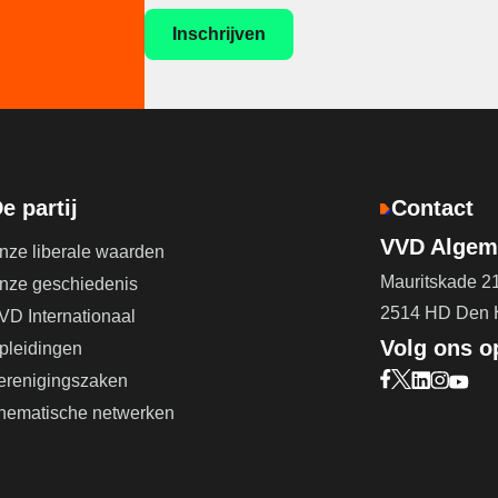
e partij
Contact
VVD Algeme
nze liberale waarden
Mauritskade 2
nze geschiedenis
2514 HD Den
VD Internationaal
Volg ons o
pleidingen
erenigingszaken
Bezoek onze F
Bezoek onze 
Bezoek on
Bezoek 
Bezoe
hematische netwerken