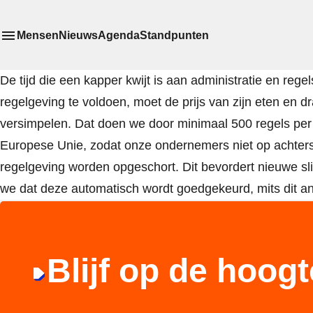
Mensen
Nieuws
Agenda
Standpunten
Toon
Meer menu items
het submenu van
De tijd die een kapper kwijt is aan administratie en r
regelgeving te voldoen, moet de prijs van zijn eten en 
versimpelen. Dat doen we door minimaal 500 regels per j
Europese Unie, zodat onze ondernemers niet op achtersta
regelgeving worden opgeschort. Dit bevordert nieuwe s
we dat deze automatisch wordt goedgekeurd, mits dit an
Blijf op de hoogt