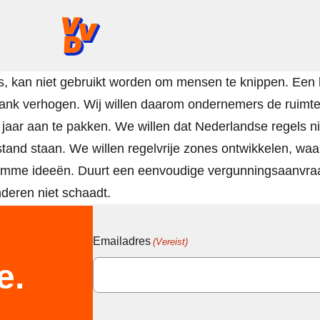
VVD.nl - Ga naar de homepage
egels, kan niet gebruikt worden om mensen te knippen. E
drank verhogen. Wij willen daarom ondernemers de ruimte
aar aan te pakken. We willen dat Nederlandse regels nie
nd staan. We willen regelvrije zones ontwikkelen, waar 
limme ideeën. Duurt een eenvoudige vergunningsaanvraag
deren niet schaadt.
Emailadres
(Vereist)
e.