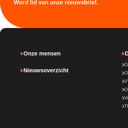
Word lid van onze nieuwsbrief.
Onze mensen
D
O
Nieuwsoverzicht
O
V
O
V
T