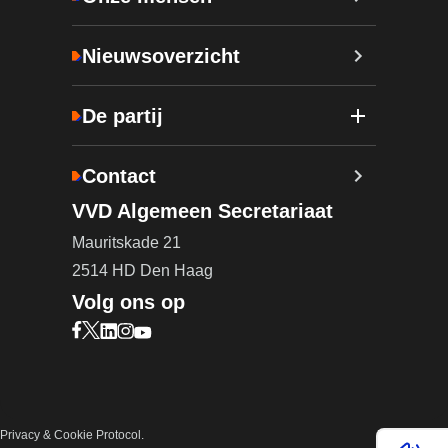
Nieuwsoverzicht
De partij
Contact
VVD Algemeen Secretariaat
Mauritskade 21
2514 HD Den Haag
Volg ons op
Bezoek onze Facebook pagina (opent in nieuw ta
Bezoek onze X pagina (opent in nieuw tabblad)
Bezoek onze LinkedIn pagina (opent in nieuw 
Bezoek onze Instagram pagina (opent in ni
Bezoek onze YouTube pagina (opent in n
Privacy & Cookie Protocol.