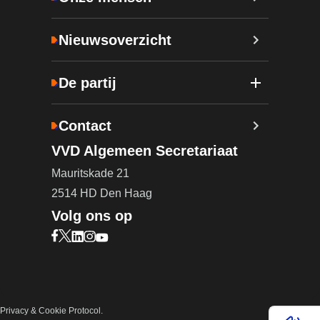
Nieuwsoverzicht
De partij
Contact
VVD Algemeen Secretariaat
Mauritskade 21
2514 HD Den Haag
Volg ons op
Bezoek onze Facebook pagina (opent in nieuw ta
Bezoek onze X pagina (opent in nieuw tabblad)
Bezoek onze LinkedIn pagina (opent in nieuw 
Bezoek onze Instagram pagina (opent in ni
Bezoek onze YouTube pagina (opent in n
Privacy & Cookie Protocol.