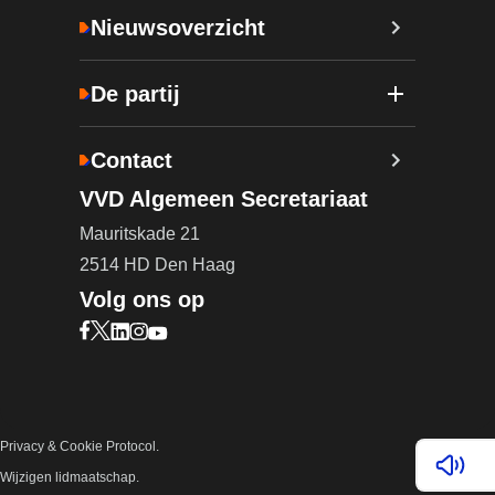
Nieuwsoverzicht
De partij
Contact
VVD Algemeen Secretariaat
Mauritskade 21
2514 HD Den Haag
Volg ons op
Bezoek onze Facebook pagina (opent in nieuw ta
Bezoek onze X pagina (opent in nieuw tabblad)
Bezoek onze LinkedIn pagina (opent in nieuw 
Bezoek onze Instagram pagina (opent in ni
Bezoek onze YouTube pagina (opent in n
Privacy & Cookie Protocol.
Lees v
Wijzigen lidmaatschap.