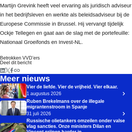
Martijn Grevink heeft veel ervaring als juridisch adviseur
in het bedrijfsleven en werkte als beleidsadviseur bij de
Europese Commissie in Brussel. Hij vervangt tijdelijk
Ockje Tellegen en gaat aan de slag met de portefeuille:
Nationaal Groeifonds en Invest-NL.
Betrokken VVD'ers
Deel dit bericht
Meer nieuws
Vier de liefde. Vier de vrijheid. Vier elkaar.
1 augustus 2026
Ruben Brekelmans over de illegale
migrantenstroom in Spanje
31 juli 2026
Russische olietankers omzeilen onder valse
vlag sancties. Onze ministers Dilan en
Vincent grijpen harder in.