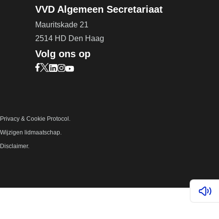
VVD Algemeen Secretariaat
Mauritskade 21
2514 HD Den Haag
Volg ons op
Bezoek onze Facebook pagina (opent in nieuw ta
Bezoek onze X pagina (opent in nieuw tabblad)
Bezoek onze LinkedIn pagina (opent in nieuw 
Bezoek onze Instagram pagina (opent in ni
Bezoek onze YouTube pagina (opent in n
Privacy & Cookie Protocol.
Wijzigen lidmaatschap.
Disclaimer.
Lees