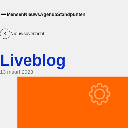
Mensen
Nieuws
Agenda
Standpunten
Toon
Meer menu items
het submenu van
Nieuwsoverzicht
Liveblog
13 maart 2023