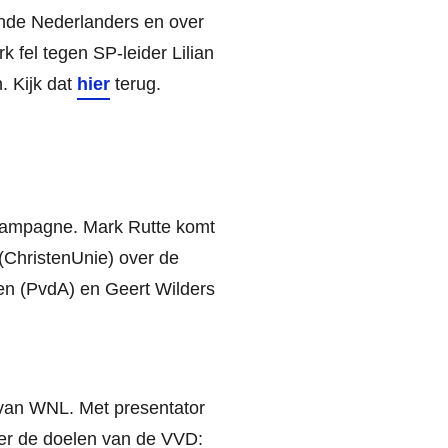
het
ende Nederlanders en over
volume
k fel tegen SP-leider Lilian
te
. Kijk dat
hier
terug.
verhogen
of
te
verlagen.
 campagne. Mark Rutte komt
 (ChristenUnie) over de
en (PvdA) en Geert Wilders
van WNL. Met presentator
r de doelen van de VVD: