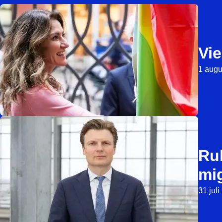
Vie
1 augu
Ru
mi
31 jul