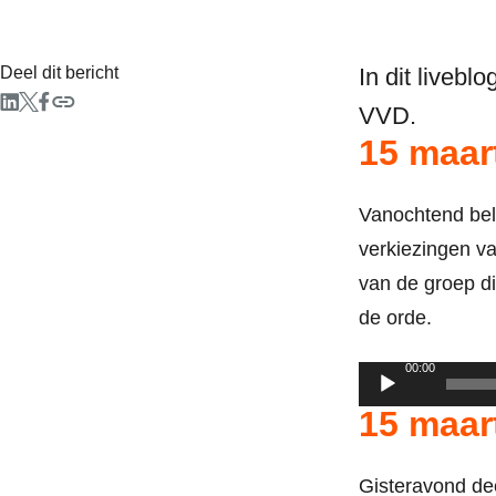
Deel dit bericht
In dit liveb
VVD.
15 maar
Vanochtend bel
verkiezingen va
van de groep d
de orde.
00:00
Audiospeler
15 maar
Gisteravond de