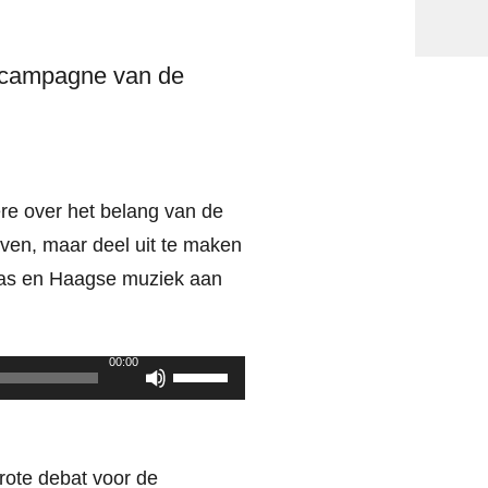
ngscampagne van de
re over het belang van de
jven, maar deel uit te maken
aas en Haagse muziek aan
00:00
Gebruik
Omhoog/Omlaag
pijltoetsen
om
rote debat voor de