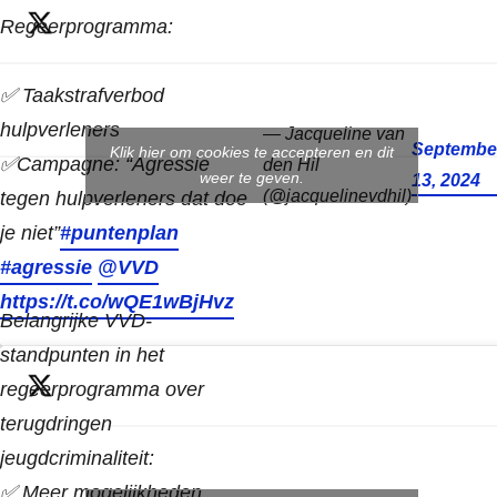
Regeerprogramma:
✅ Taakstrafverbod
hulpverleners
— Jacqueline van
Septembe
Klik hier om cookies te accepteren en dit
✅Campagne: “Agressie
den Hil
weer te geven.
13, 2024
(@jacquelinevdhil)
tegen hulpverleners dat doe
je niet”
#puntenplan
#agressie
@VVD
https://t.co/wQE1wBjHvz
Belangrijke VVD-
standpunten in het
regeerprogramma over
terugdringen
jeugdcriminaliteit:
✅ Meer mogelijkheden