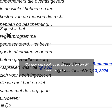
ondernemers die overlastgevers
in de winkel hebben en ten
kosten van de mensen die recht
hebben op bescherming.…
Zojuist is het
regeerprogramma
gepresenteerd. Het bevat
goede afspraken voor een
betere gezondheidszorg!
— Judith Tielen
Septembe
Klik hier om cookies te accepteren en dit
Afspraken waar de
@VVD
weer te geven.
(@JudithTielenVVD)
13, 2024
zich voor heeft ingezet en
die we met hart en ziel
samen met de zorg gaan
uitvoeren!
💙👇🪡