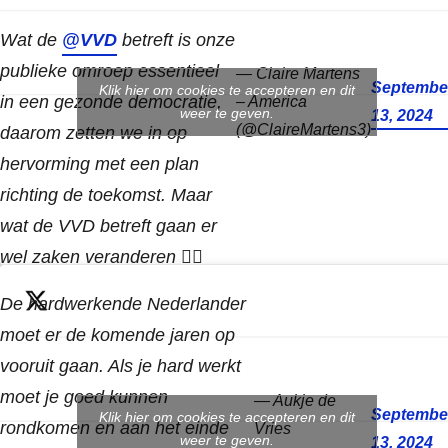
Wat de
@VVD
betreft is onze
publieke omroep essentieel
— Claire Martens
Septembe
Klik hier om cookies te accepteren en dit
in een gezonde democratie,
– America
weer te geven.
13, 2024
(@ClaireMartens3)
daarom zetten we in op
hervorming met een plan
richting de toekomst. Maar
wat de VVD betreft gaan er
wel zaken veranderen 👇🏻
pic.twitter.com/zs6dQP4ePl
De hardwerkende Nederlander
moet er de komende jaren op
vooruit gaan. Als je hard werkt
moet je goed kunnen
— Aukje de
Septembe
Klik hier om cookies te accepteren en dit
rondkomen en aan het einde
Vries
weer te geven.
13, 2024