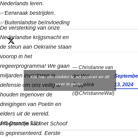
Nederlands leren.
✅Eerwraak bestrijden.
✅Buitenlandse beïnvloeding
De versterking van onze
stoppen.
Nederlandse krijgsmacht en
https://t.co/7CrnZF1fIV
de steun aan Oekraïne staan
voorop in het
regeerprogramma! We gaan
— Christianne van
miljarden investeren in
der Wal –
Septembe
Klik hier om cookies te accepteren en dit
weer te geven.
defensie om ons veilig te
Zeggelink
13, 2024
(@ChristianneWal)
houden tegenover de
dreigingen van Poetin en
elders uit de wereld.
1/5 Draadje 👇🏼 !
Programma kabinet Schoof
pic.twitter.com/pVdbQsj9xy
is gepresenteerd. Eerste