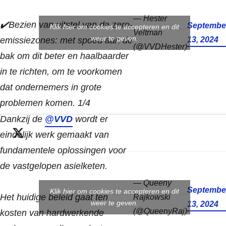
— Hester
✔️Bezien van uitstel van de zero-
Septembe
Klik hier om cookies te accepteren en dit
Veltman
weer te geven.
emissiezones: met spoed aan de
13, 2024
(@VVDHester)
bak om dit beter en haalbaarder
in te richten, om te voorkomen
dat ondernemers in grote
problemen komen. 1/4
Dankzij de
@VVD
wordt er
eindelijk werk gemaakt van
fundamentele oplossingen voor
de vastgelopen asielketen.
— Queeny
Septembe
Klik hier om cookies te accepteren en dit
Het huidige beleid gaat ten
Rajkowski
weer te geven.
13, 2024
(@QueenyRaj)
kosten van hardwerkende