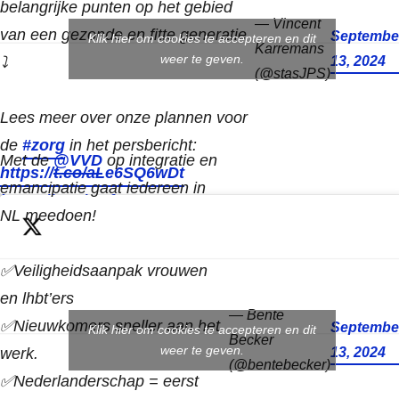
belangrijke punten op het gebied
— Vincent
van een gezonde en fitte generatie
Septembe
Klik hier om cookies te accepteren en dit
Karremans
weer te geven.
⤵️
13, 2024
(@stasJPS)
Lees meer over onze plannen voor
de
#zorg
in het persbericht:
Met de
@VVD
op integratie en
https://t.co/aLe6SQ6wDt
emancipatie gaat iedereen in
https://t.co/9MfeM35st5
NL meedoen!
✅Veiligheidsaanpak vrouwen
en lhbt’ers
— Bente
✅Nieuwkomers sneller aan het
Septembe
Klik hier om cookies te accepteren en dit
Becker
weer te geven.
werk.
13, 2024
(@bentebecker)
✅Nederlanderschap = eerst