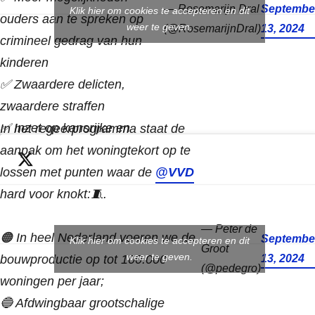
— Rosemarijn Dral
Septembe
Klik hier om cookies te accepteren en dit
ouders aan te spreken op
weer te geven.
(@RosemarijnDral)
13, 2024
crimineel gedrag van hun
kinderen
✅ Zwaardere delicten,
zwaardere straffen
✅ Inzet op kansrijke en
In het regeerprogramma staat de
effectieve interventies
aanpak om het woningtekort op te
lossen met punten waar de
@VVD
hard voor knokt:🧵.
— Peter de
🟠 In heel Nederland voeren we de
Septembe
Klik hier om cookies te accepteren en dit
Groot
weer te geven.
bouwproductie op tot 100.000
13, 2024
(@pedegro)
woningen per jaar;
🔵 Afdwingbaar grootschalige