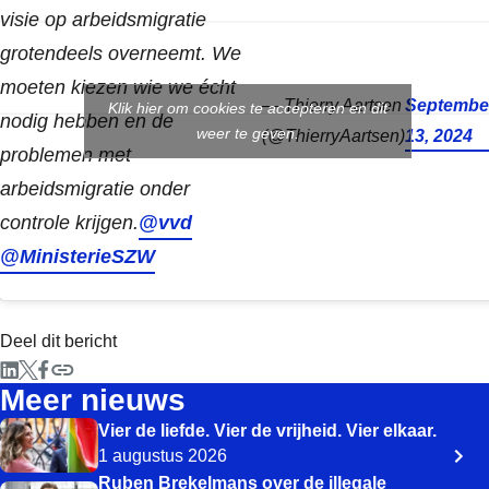
visie op arbeidsmigratie
grotendeels overneemt. We
moeten kiezen wie we écht
— Thierry Aartsen
Septembe
Klik hier om cookies te accepteren en dit
nodig hebben en de
weer te geven.
(@ThierryAartsen)
13, 2024
problemen met
arbeidsmigratie onder
controle krijgen.
@vvd
@MinisterieSZW
Deel dit bericht
Meer nieuws
Vier de liefde. Vier de vrijheid. Vier elkaar.
1 augustus 2026
Ruben Brekelmans over de illegale