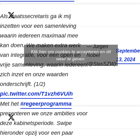
Als staatssecretaris ga ik mij
inzetten voor een samenleving
waarin iedereen maximaal mee
kan doen. We maken extra werk
— Jurgen
Septembe
Klik hier om cookies te accepteren en dit
van integratie, voor een open en
Nobel
weer te geven.
13, 2024
(@StasSZW)
vrije samenleving, waarin iedereen
zich inzet en onze waarden
onderschrijft. (1/2)
pic.twitter.com/T1vzh6VUih
Met het
#regeerprogramma
presenteren we onze ambities voor
deze kabinetsperiode. Swipe
hieronder opzij voor een paar