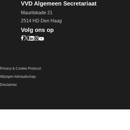
VVD Algemeen Secretariaat
Mauritskade 21
2514 HD Den Haag
Volg ons op
Bezoek onze Facebook pagina (opent in nieuw ta
Bezoek onze X pagina (opent in nieuw tabblad)
Bezoek onze LinkedIn pagina (opent in nieuw 
Bezoek onze Instagram pagina (opent in ni
Bezoek onze YouTube pagina (opent in n
Privacy & Cookie Protocol.
Wijzigen lidmaatschap.
Disclaimer.