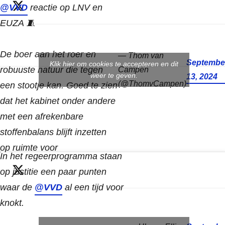
@VVD
reactie op LNV en
EUZA 🧵
De boer aan het roer en
— Thom van
Septembe
Klik hier om cookies te accepteren en dit
robuuste natuur die tegen
Campen
weer te geven.
13, 2024
(@ThomvCampen)
een stootje kan. Goed te zien
dat het kabinet onder andere
met een afrekenbare
stoffenbalans blijft inzetten
op ruimte voor
In het regeerprogramma staan
ondernemerschap. (1/9)
op justitie een paar punten
waar de
@VVD
al een tijd voor
knokt.