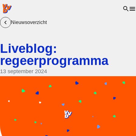
VVD.nl - Ga naar de homepage
Open 
Nieuwsoverzicht
Liveblog:
regeerprogramma
13 september 2024