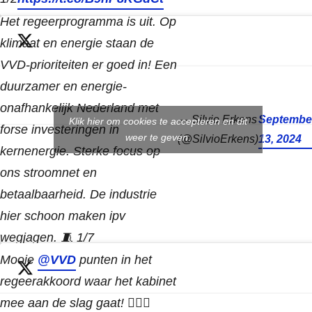
Het regeerprogramma is uit. Op
klimaat en energie staan de
VVD-prioriteiten er goed in! Een
duurzamer en energie-
onafhankelijk Nederland met
— Silvio Erkens
Septembe
Klik hier om cookies te accepteren en dit
forse investeringen in
weer te geven.
(@SilvioErkens)
13, 2024
kernenergie. Sterke focus op
ons stroomnet en
betaalbaarheid. De industrie
hier schoon maken ipv
wegjagen. 🧵 1/7
Mooie
@VVD
punten in het
regeerakkoord waar het kabinet
mee aan de slag gaat! 👉🏻🧵