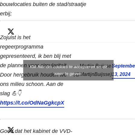
bouwlocaties buiten de stad/straatje
erbij;
(1/5)
pic.twitter.com/DaTXwce2D2
Zojuist is het
regeerprogramma
gepresenteerd, ik ben blij met
de plannen voor circulariteit.
— Martijn Buijsse
Septembe
Klik hier om cookies te accepteren en dit
weer te geven.
Door hergebruik houden we
(@MartijnBuijsse)
13, 2024
ons milieu schoon. Aan de
slag 💪👇
https://t.co/OdNaGgkcpX
Goed dat het kabinet de VVD-