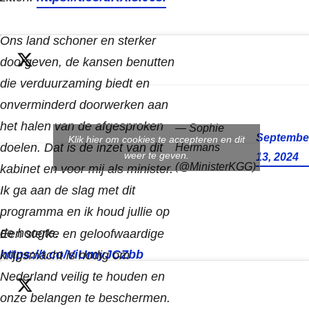
Ons land schoner en sterker
doorgeven, de kansen benutten
die verduurzaming biedt en
onverminderd doorwerken aan
het halen van de afgesproken
— Sophie
Septembe
Klik hier om cookies te accepteren en dit
doelen. Dat is de inzet van dit
Hermans
weer te geven.
13, 2024
(@MinisterKGG)
kabinet en voor mij als minister.
Ik ga aan de slag met dit
programma en ik houd jullie op
de hoogte.
Een sterke en geloofwaardige
https://t.co/ViUmyJCZbb
krijgsmacht is nodig om
Nederland veilig te houden en
onze belangen te beschermen.