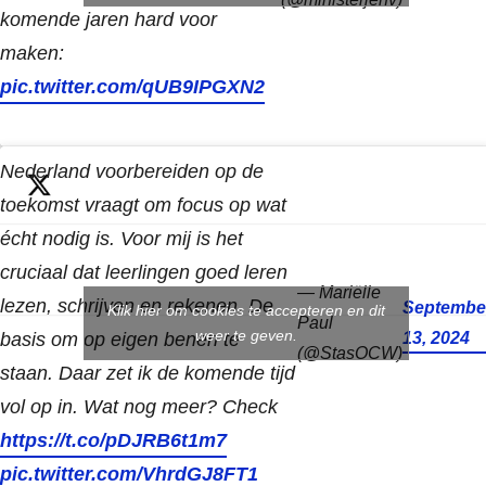
komende jaren hard voor
maken:
pic.twitter.com/qUB9IPGXN2
Nederland voorbereiden op de
toekomst vraagt om focus op wat
écht nodig is. Voor mij is het
cruciaal dat leerlingen goed leren
— Mariëlle
lezen, schrijven en rekenen. De
Septembe
Klik hier om cookies te accepteren en dit
Paul
weer te geven.
basis om op eigen benen te
13, 2024
(@StasOCW)
staan. Daar zet ik de komende tijd
vol op in. Wat nog meer? Check
https://t.co/pDJRB6t1m7
pic.twitter.com/VhrdGJ8FT1