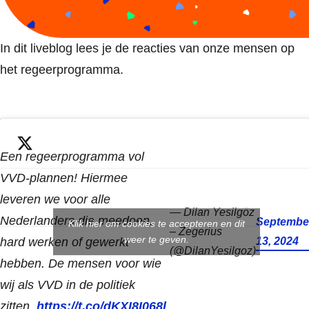
In dit liveblog lees je de reacties van onze mensen op
het regeerprogramma.
Een regeerprogramma vol
VVD-plannen! Hiermee
leveren we voor alle
— Dilan Yesilgöz
Nederlanders die meedoen,
Septembe
Klik hier om cookies te accepteren en dit
– Zegerius
weer te geven.
hard werken of gewerkt
13, 2024
(@DilanYesilgoz)
hebben. De mensen voor wie
wij als VVD in de politiek
zitten.
https://t.co/dKXI8I068l