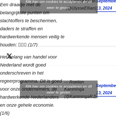
— Ulysse Ellian
Septembe
Klik hier om cookies te accepteren en dit
Een draadje met de
weer te geven.
(@UlysseEllian)
13, 2024
belangrijkste punten om
slachtoffers te beschermen,
daders te straffen en
hardwerkende mensen veilig te
houden: 👇🏻🧵 (1/7)
Het belang van handel voor
Nederland wordt goed
onderschreven in het
regeerprogramma. Dit is goed
— Roelien
Septembe
Klik hier om cookies te accepteren en dit
voor onze ondernemers, de
Kamminga
weer te geven.
13, 2024
(@KammingaRJ)
hardwerkende Nederlanders
en onze gehele economie.
(1/6)