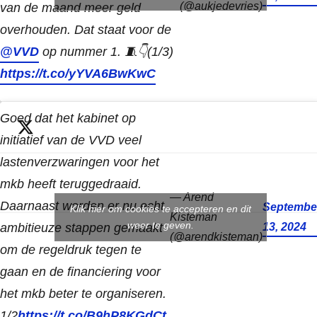
(@aukjedevries)
van de maand meer geld
overhouden. Dat staat voor de
@VVD
op nummer 1. 🧵👇(1/3)
https://t.co/yYVA6BwKwC
Goed dat het kabinet op
initiatief van de VVD veel
lastenverzwaringen voor het
mkb heeft teruggedraaid.
— Arend
Daarnaast worden er nu echt
Septembe
Klik hier om cookies te accepteren en dit
Kisteman
weer te geven.
ambitieuze stappen gemaakt
13, 2024
(@arendkisteman)
om de regeldruk tegen te
gaan en de financiering voor
het mkb beter te organiseren.
1/2
https://t.co/B9hP8KGdCt