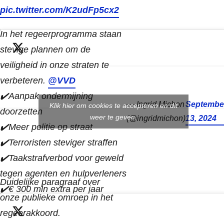
pic.twitter.com/K2udFp5cx2
In het regeerprogramma staan
stevige plannen om de
veiligheid in onze straten te
verbeteren.
@VVD
✔️Aanpak ondermijning
— Ingrid Michon
Septembe
Klik hier om cookies te accepteren en dit
doorzetten
weer te geven.
(@ingridmichon)
13, 2024
✔️Meer politie op straat
✔️Terroristen steviger straffen
✔️Taakstrafverbod voor geweld
tegen agenten en hulpverleners
Duidelijke paragraaf over
✔️€ 300 mln extra per jaar
onze publieke omroep in het
regeerakkoord.