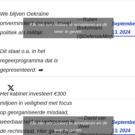
We blijven Oekraïne
— Ruben
onverminderd steunen, zowel
Septembe
Klik hier om cookies te accepteren en dit
Brekelmans
weer te geven.
politiek als militair.
13, 2024
(@DefensieMin)
Dit staat o.a. in het
regeerprogramma dat is
gepresenteerd: ➡️
https://t.co/cBk9sVto1f
pic.twitter.com/1RAPSDx3Ou
Het kabinet investeert €300
miljoen in veiligheid met focus
op georganiseerde misdaad,
— David van
weerbaarheid en vertrouwen in
Septembe
Klik hier om cookies te accepteren en dit
Weel
weer te geven.
de rechtsstaat. Hier ga ik mij de
13, 2024
(@ministerjenv)