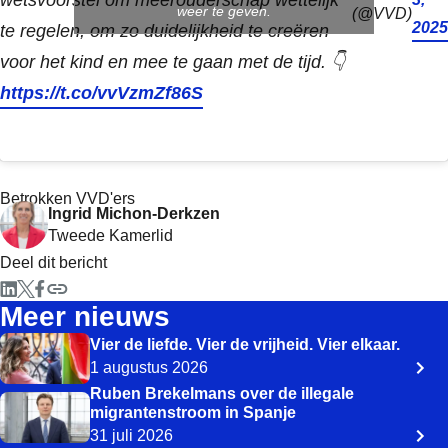
weer te geven.
(@VVD)
2025
te regelen, om zo duidelijkheid te creëren
voor het kind en mee te gaan met de tijd. 👇
https://t.co/vvVzmZf86S
Betrokken VVD'ers
Ingrid Michon-Derkzen
Tweede Kamerlid
Deel dit bericht
Meer nieuws
Vier de liefde. Vier de vrijheid. Vier elkaar.
1 augustus 2026
Ruben Brekelmans over de illegale
migrantenstroom in Spanje
31 juli 2026