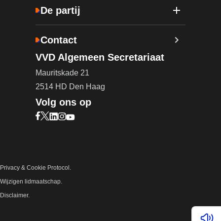
De partij
Contact
VVD Algemeen Secretariaat
Mauritskade 21
2514 HD Den Haag
Volg ons op
Bezoek onze Facebook pagina (opent in nieuw ta
Bezoek onze X pagina (opent in nieuw tabblad)
Bezoek onze LinkedIn pagina (opent in nieuw 
Bezoek onze Instagram pagina (opent in ni
Bezoek onze YouTube pagina (opent in n
Privacy & Cookie Protocol.
Wijzigen lidmaatschap.
Disclaimer.
Lees