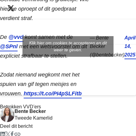
hiertoe oproept of dit goedpraat
verdient straf.
De
@vvd
komt samen met de
— Bente
April
Klik hier om cookies te accepteren en dit
@SPnl
met een wetsvoorstel om dit
Becker
14,
weer te geven.
(@bentebecker)
2025
expliciet strafbaar te stellen.
Zodat niemand wegkomt met het
spuien van gif tegen meisjes en
vrouwen.
https://t.co/PI4pSLFitb
Betrokken VVD'ers
Bente Becker
Tweede Kamerlid
Deel dit bericht