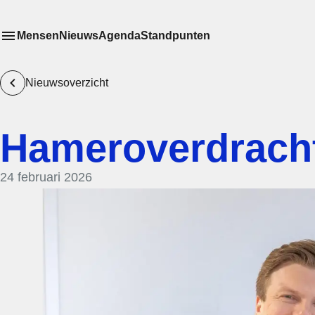
Mensen
Nieuws
Agenda
Standpunten
Toon
Meer menu items
het submenu van
Nieuwsoverzicht
Hameroverdrach
24 februari 2026