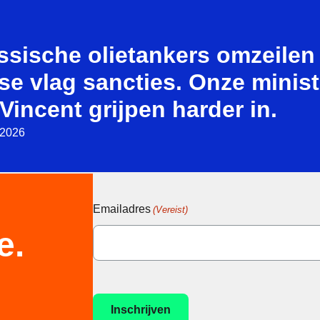
ssische olietankers omzeilen
se vlag sancties. Onze minist
Vincent grijpen harder in.
i 2026
Emailadres
(Vereist)
e.