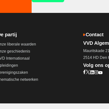
e partij
Contact
VVD Algeme
nze liberale waarden
Mauritskade 2
nze geschiedenis
2514 HD Den
VD Internationaal
Volg ons o
pleidingen
erenigingszaken
Bezoek onze F
Bezoek onze 
Bezoek on
Bezoek 
Bezoe
hematische netwerken