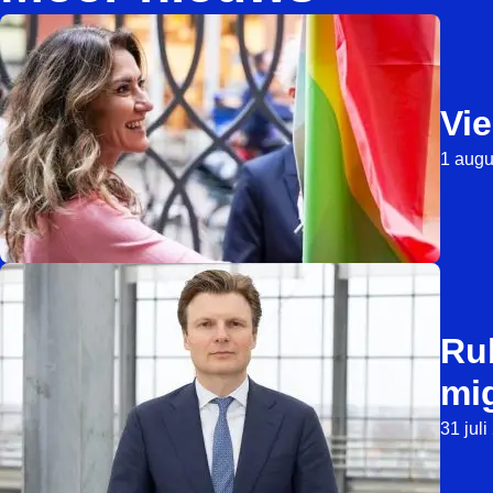
Vie
1 augu
Ru
mi
31 jul