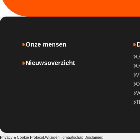
Onze mensen
D
O
Nieuwsoverzicht
O
V
O
V
T
Privacy & Cookie Protocol.
Wijzigen lidmaatschap.
Disclaimer.