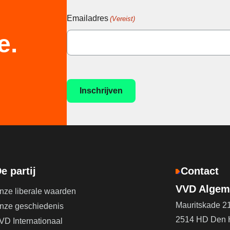
Emailadres
(Vereist)
e.
e partij
Contact
VVD Algeme
nze liberale waarden
Mauritskade 2
nze geschiedenis
2514 HD Den
VD Internationaal