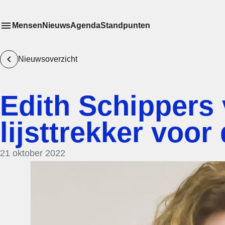
Mensen
Nieuws
Agenda
Standpunten
Toon
Meer menu items
het submenu van
Nieuwsoverzicht
Edith Schippers
lijsttrekker voo
21 oktober 2022