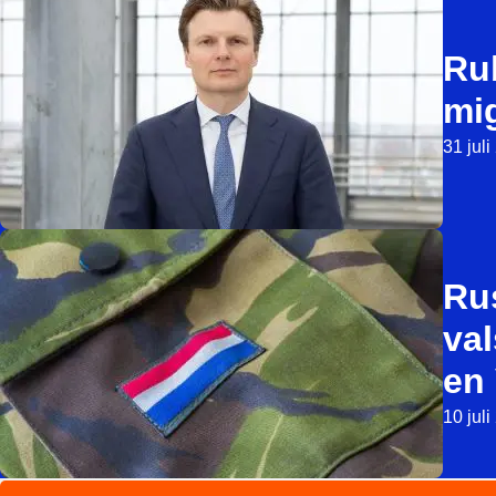
Ru
mi
31 jul
Ru
val
en 
10 jul