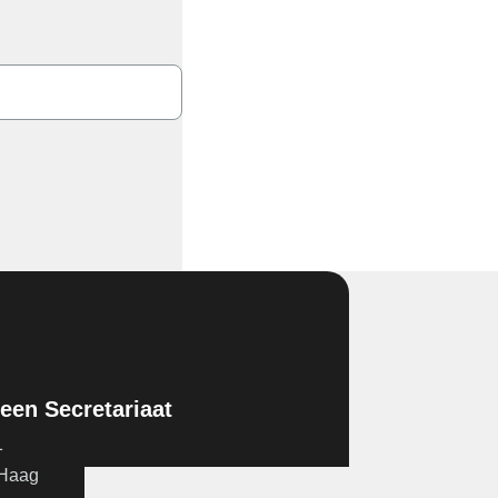
en Secretariaat
1
 Haag