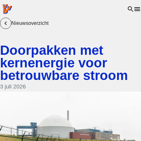
VVD.nl - Ga naar de homepage
Open 
Nieuwsoverzicht
Doorpakken met
kernenergie voor
betrouwbare stroom
3 juli 2026