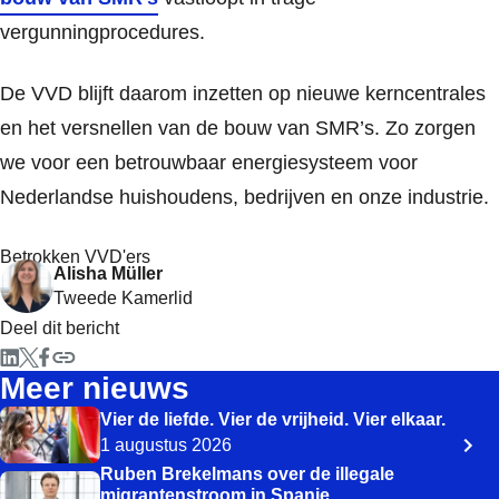
vergunningprocedures.
De VVD blijft daarom inzetten op nieuwe kerncentrales
en het versnellen van de bouw van SMR’s. Zo zorgen
we voor een betrouwbaar energiesysteem voor
Nederlandse huishoudens, bedrijven en onze industrie.
Betrokken VVD'ers
Alisha Müller
Tweede Kamerlid
Deel dit bericht
Meer nieuws
Vier de liefde. Vier de vrijheid. Vier elkaar.
1 augustus 2026
Ruben Brekelmans over de illegale
migrantenstroom in Spanje