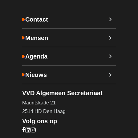
Contact
Mensen
Agenda
Nieuws
VVD Algemeen Secretariaat
Mauritskade 21
2514 HD Den Haag
Volg ons op
Bezoek onze Facebook pagina (opent in nieuw ta
Bezoek onze LinkedIn pagina (opent in nieuw ta
Bezoek onze Instagram pagina (opent in nieuw