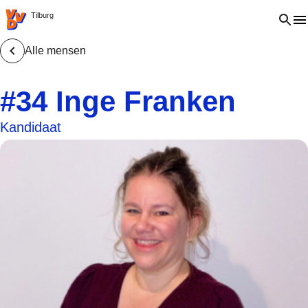
VVD.nl - Ga naar de homepage
Open 
Tilburg
Alle mensen
#34 Inge Franken
Kandidaat