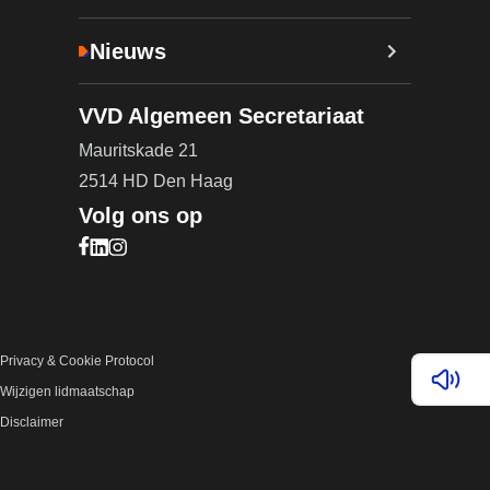
Nieuws
VVD Algemeen Secretariaat
Mauritskade 21
2514 HD Den Haag
Volg ons op
Bezoek onze Facebook pagina (opent in nieuw ta
Bezoek onze LinkedIn pagina (opent in nieuw ta
Bezoek onze Instagram pagina (opent in nieuw
Privacy & Cookie Protocol
Lees v
Wijzigen lidmaatschap
Disclaimer