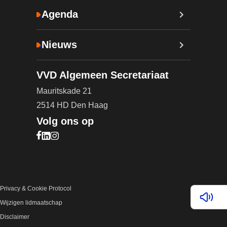
Agenda
Nieuws
VVD Algemeen Secretariaat
Mauritskade 21
2514 HD Den Haag
Volg ons op
Bezoek onze Facebook pagina (opent in nieuw ta
Bezoek onze LinkedIn pagina (opent in nieuw ta
Bezoek onze Instagram pagina (opent in nieuw
Privacy & Cookie Protocol
Lees v
Wijzigen lidmaatschap
Disclaimer