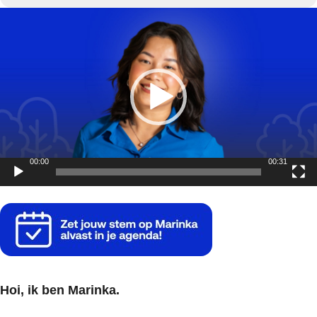
Videospeler
00:00
00:31
Hoi, ik ben Marinka.