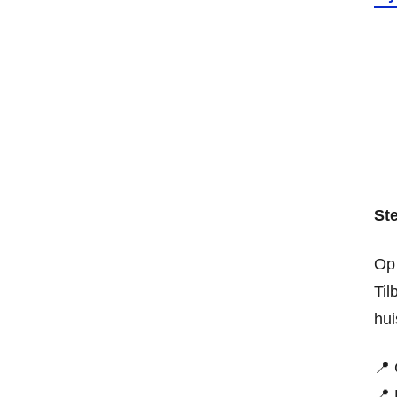
St
O
Til
hui
📍
📍 