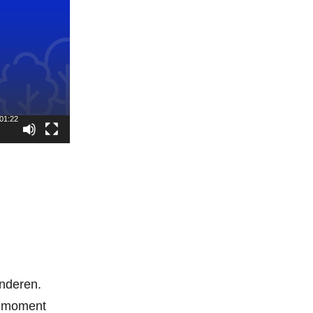
01:22
nderen.
t moment