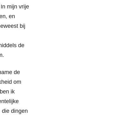
n mijn vrije
gen, en
geweest bij
middels de
m.
 name de
jkheid om
ben ik
ntelijke
 die dingen