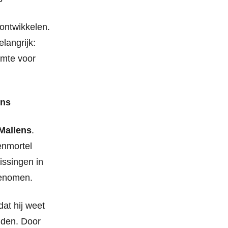
ontwikkelen.
elangrijk:
imte voor
ens
Mallens
.
enmortel
issingen in
genomen.
at hij weet
nden. Door