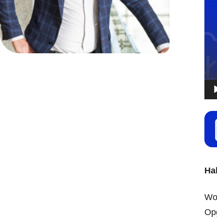
Ha
Woo
Opg