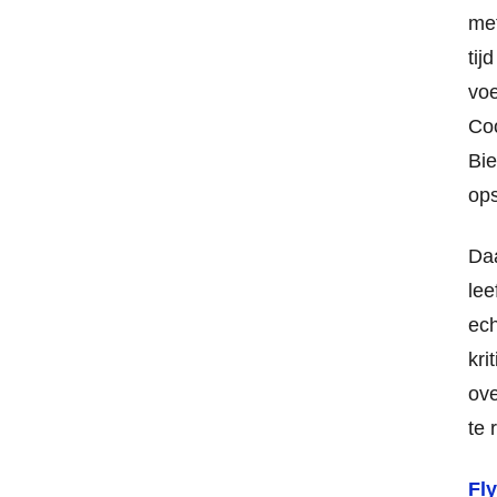
met
tij
voe
Co
Bie
ops
Daa
lee
ech
kri
ove
te 
Fl