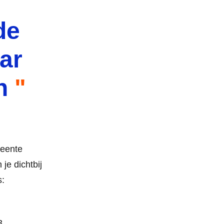
de
ar
n
meente
je dichtbij
s:
3