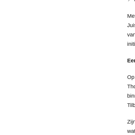
Met
Jui
van
ini
Ee
Op 
Tho
bin
Til
Zij
wat