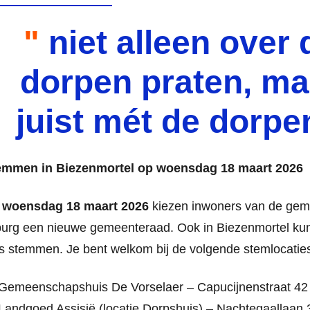
niet alleen over 
dorpen praten, ma
juist mét de dorpe
emmen in Biezenmortel op woensdag 18 maart 2026
p
woensdag 18 maart 2026
kiezen inwoners van de ge
burg een nieuwe gemeenteraad. Ook in Biezenmortel kun 
s stemmen. Je bent welkom bij de volgende stemlocatie
 Gemeenschapshuis De Vorselaer – Capucijnenstraat 42
Landgoed Assisië (locatie Dorpshuis) – Nachtegaallaan 