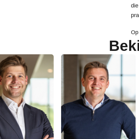
die
pra
Op 
Bek