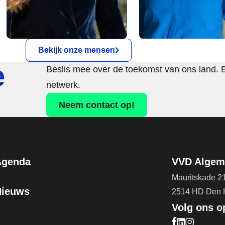
Bekijk onze mensen
e
Beslis mee over de toekomst van ons land. 
netwerk.
Neem contact op!
Agenda
VVD Algeme
Mauritskade 2
Nieuws
2514 HD Den
Volg ons o
Bezoek onze F
Bezoek onze 
Bezoek onz