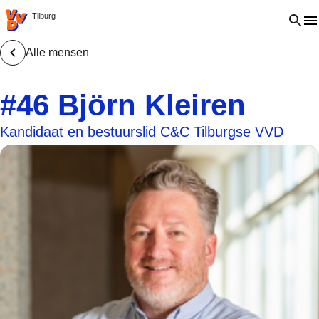
VVD.nl - Ga naar de homepage
Open 
Tilburg
Alle mensen
#46 Björn Kleiren
Kandidaat en bestuurslid C&C Tilburgse VVD