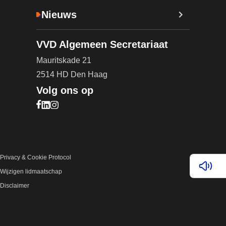
Nieuws
VVD Algemeen Secretariaat
Mauritskade 21
2514 HD Den Haag
Volg ons op
Bezoek onze Facebook pagina (opent in nieuw ta
Bezoek onze LinkedIn pagina (opent in nieuw ta
Bezoek onze Instagram pagina (opent in nieuw
Privacy & Cookie Protocol
Lees v
Wijzigen lidmaatschap
Disclaimer