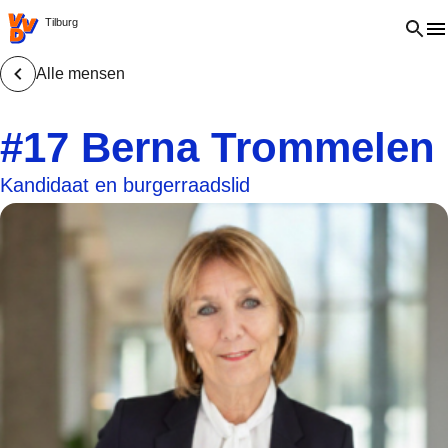
VVD.nl - Ga naar de homepage
Open 
Tilburg
Alle mensen
#17 Berna Trommelen
Kandidaat en burgerraadslid