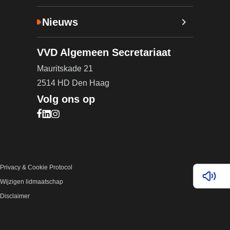
Nieuws
VVD Algemeen Secretariaat
Mauritskade 21
2514 HD Den Haag
Volg ons op
Bezoek onze Facebook pagina (opent in nieuw ta
Bezoek onze LinkedIn pagina (opent in nieuw ta
Bezoek onze Instagram pagina (opent in nieuw
Privacy & Cookie Protocol
Lees v
Wijzigen lidmaatschap
Disclaimer