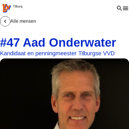
VVD.nl - Ga naar de homepage
Open 
Tilburg
Alle mensen
#47 Aad Onderwater
Kandidaat en penningmeester Tilburgse VVD