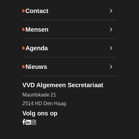
Contact
Mensen
Agenda
Nieuws
VVD Algemeen Secretariaat
Mauritskade 21
2514 HD Den Haag
Volg ons op
Bezoek onze Facebook pagina (opent in nieuw ta
Bezoek onze LinkedIn pagina (opent in nieuw ta
Bezoek onze Instagram pagina (opent in nieuw