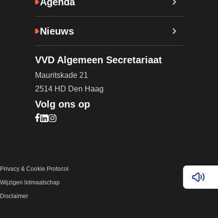
Agenda
Nieuws
VVD Algemeen Secretariaat
Mauritskade 21
2514 HD Den Haag
Volg ons op
Bezoek onze Facebook pagina (opent in nieuw ta
Bezoek onze LinkedIn pagina (opent in nieuw ta
Bezoek onze Instagram pagina (opent in nieuw
Privacy & Cookie Protocol
Lees v
Wijzigen lidmaatschap
Disclaimer