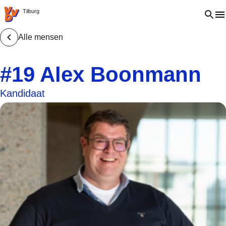
VVD.nl - Ga naar de homepage
Open 
Tilburg
Alle mensen
#19 Alex Boonmann
Kandidaat