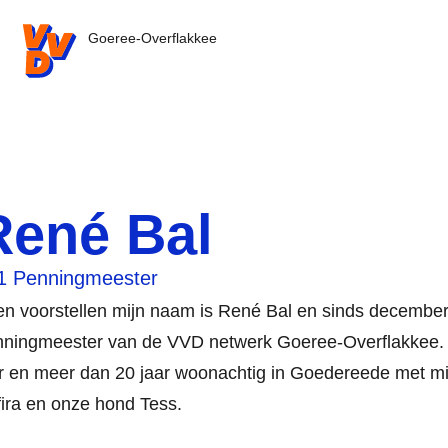
VVD.nl - Ga naar de homepage
Goeree-Overflakkee
René Bal
1 Penningmeester
n voorstellen mijn naam is René Bal en sinds decembe
nningmeester van de VVD netwerk Goeree-Overflakkee. 
r en meer dan 20 jaar woonachtig in Goedereede met m
ira en onze hond Tess.