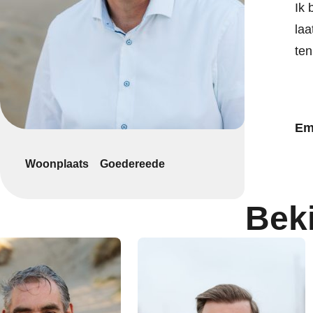
Ik 
laa
ten
Em
Woonplaats
Goedereede
Bek