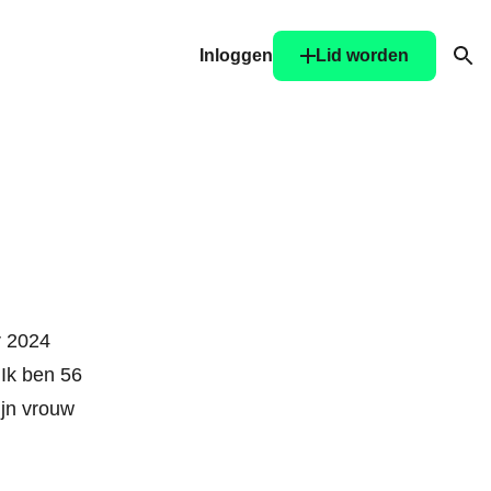
Inloggen
Lid worden
Ope
r 2024
Ik ben 56
ijn vrouw