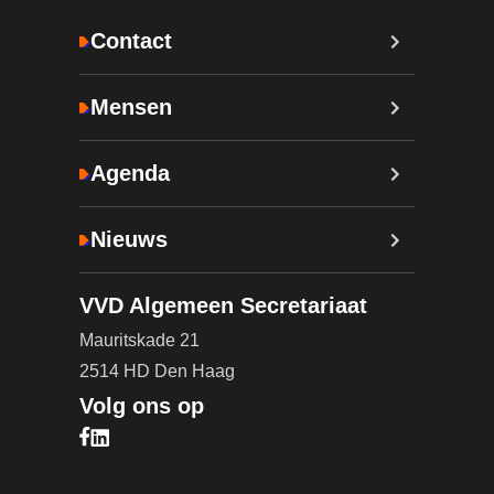
Contact
Mensen
Agenda
Nieuws
VVD Algemeen Secretariaat
Mauritskade 21
2514 HD Den Haag
Volg ons op
Bezoek onze Facebook pagina (opent in nieuw ta
Bezoek onze LinkedIn pagina (opent in nieuw ta