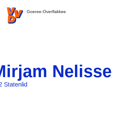
VVD.nl - Ga naar de homepage
Goeree-Overflakkee
Mirjam Nelisse
2 Statenlid