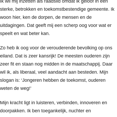
Ik wil mij inzetten als raadslid omdat ik geloof in een
sterke, betrokken en toekomstbestendige gemeente. Ik
woon hier, ken de dorpen, de mensen en de
uitdagingen. Dat geeft mij een scherp oog voor wat er
speelt en wat beter kan.
Zo heb ik oog voor de verouderende bevolking op ons
eiland. Dat is zeer kansrijk!
De meesten
ouderen
zijn
zeer fit en staan nog midden in de maatschappij. Daar
wil ik
, als liberaal,
veel aandacht aan bested
en. Mijn
slogan is: ‘
Jongeren hebben de toekomst, ouderen
weten de weg!’
Mijn kracht ligt in luisteren, verbinden
, innoveren
en
doorpakken. Ik ben toegankelijk, nuchter en