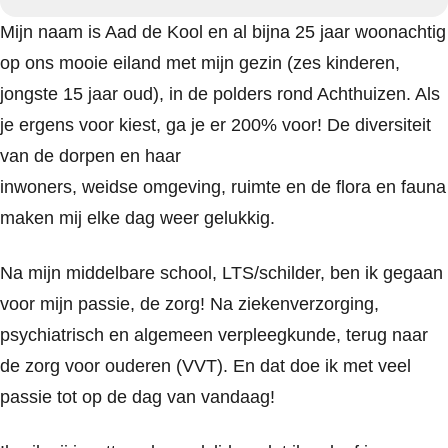
Mijn naam is Aad de Kool en al bijna 25 jaar woonachtig
op ons mooie eiland
met mijn gezin (zes kinderen
,
jongste 15 jaar oud
)
, in de polders rond Achthuizen. Als
je ergens voor kiest, ga je er 200
% voor!
D
e
diversiteit
van de dorpen en haar
inwoners,
weidse
omgeving,
ruimte en
de flora en fauna
maken mij elke dag weer gelukkig
.
Na mijn middelbare school, LTS/schilder, ben ik gegaan
voor mijn passie, de zorg!
Na ziekenverzorging,
psychiatri
sch
en algeme
e
n verpleegkunde, terug naar
de zorg voor ouderen (VVT). En dat doe ik met veel
passie
tot op de dag van vandaag!