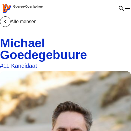
VVD.nl - Ga naar de homepage
Open 
Goeree-Overflakkee
Alle mensen
Michael
Goedegebuure
#11 Kandidaat