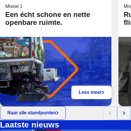
Missie 1
Mis
Een écht schone en nette
Ru
openbare ruimte.
fl
Lees meer
Naar alle standpunten
Laatste nieuws