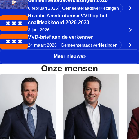
Gemeenteraadsverkiezingen 2026
6 februari 2026
Gemeenteraadsverkiezingen
Reactie Amsterdamse VVD op het
coalitieakkoord 2026-2030
3 juni 2026
VVD-brief aan de verkenner
24 maart 2026
Gemeenteraadsverkiezingen
Meer nieuws
Onze mensen