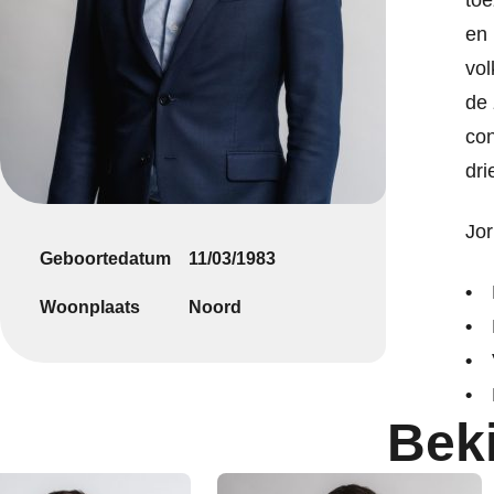
toe
en 
vol
de 
con
dri
Jor
Geboortedatum
11/03/1983
Woonplaats
Noord
Bek