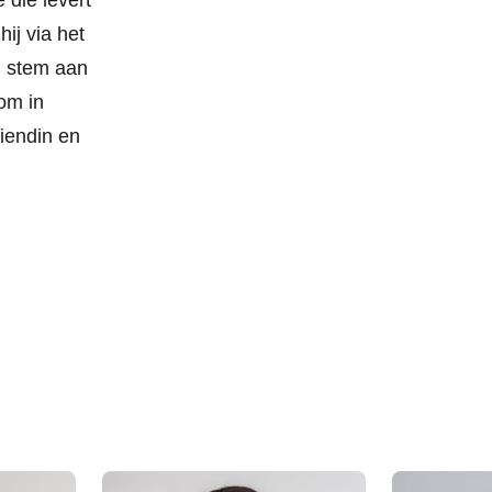
die levert
ij via het
en stem aan
om in
riendin en