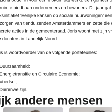
zichthouder in voor een Mokum dat werkt: een gemeente 
ruimte biedt aan ondernemers en bewoners. Dit jaar gaf h
ksinitiatief ‘Eerlijke kansen op sociale huurwoningen’ e
zorgen van tienduizenden Amsterdammers en zette die 
crete acties in de gemeenteraad. Joris woont met zijn v
e dochters in Landelijk Noord.
is is woordvoerder van de volgende portefeuilles:
Duurzaamheid;
Energietransitie en Circulaire Economie;
Voedsel;
Dierenwelzijn.
ijk andere mensen