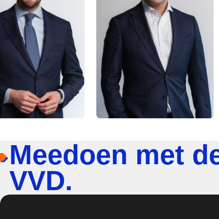
Meedoen met d
VVD.