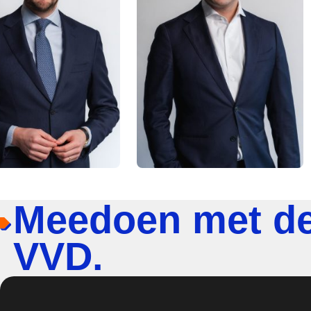
Meedoen met d
VVD.