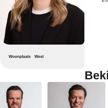
E-
Woonplaats
West
Bek