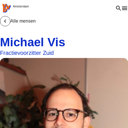
VVD.nl - Ga naar de homepage
Open 
Amsterdam
Alle mensen
Michael Vis
Fractievoorzitter Zuid