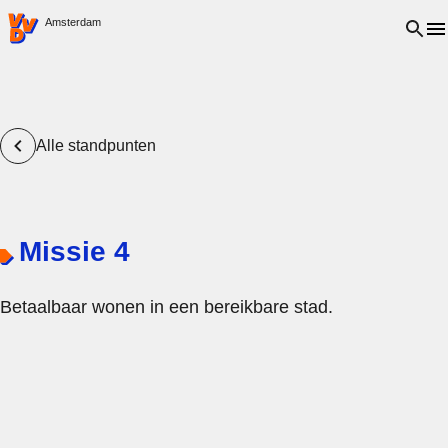
VVD.nl - Ga naar de homepage
Open 
Amsterdam
Alle standpunten
Missie 4
Betaalbaar wonen in een bereikbare stad.