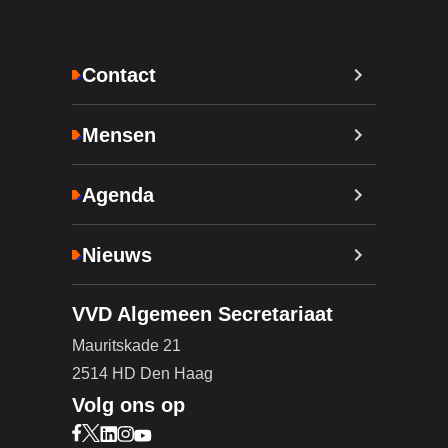
Contact
Mensen
Agenda
Nieuws
VVD Algemeen Secretariaat
Mauritskade 21
2514 HD Den Haag
Volg ons op
Bezoek onze Facebook pagina (opent in nieuw ta
Bezoek onze X pagina (opent in nieuw tabblad)
Bezoek onze LinkedIn pagina (opent in nieuw 
Bezoek onze Instagram pagina (opent in ni
Bezoek onze YouTube pagina (opent in n