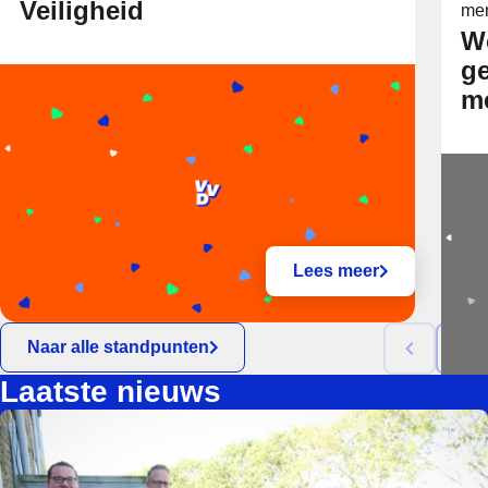
Veiligheid
men
W
g
me
Lees meer
Naar alle standpunten
Laatste nieuws