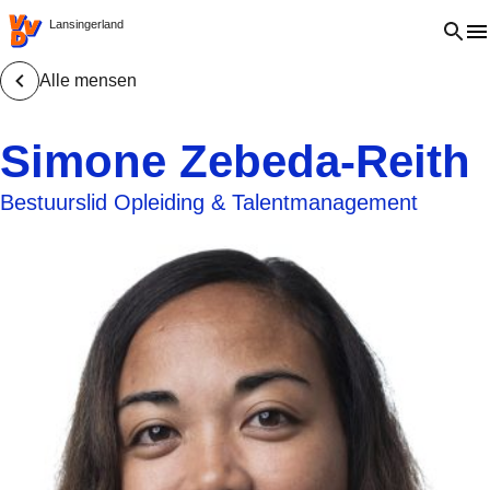
VVD.nl - Ga naar de homepage
Open 
Lansingerland
Alle mensen
Simone Zebeda-Reith
Bestuurslid Opleiding & Talentmanagement