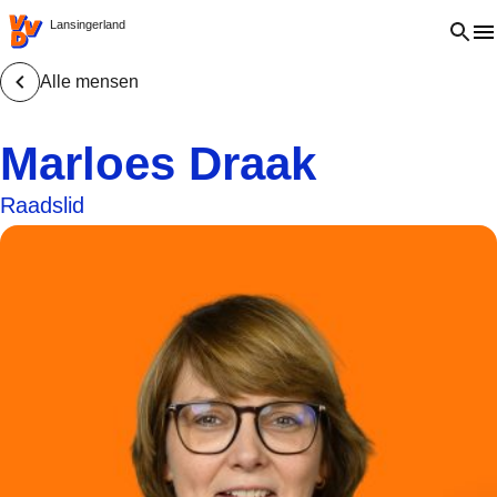
VVD.nl - Ga naar de homepage
Open 
Lansingerland
Alle mensen
Marloes Draak
Raadslid