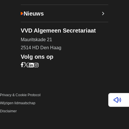
Nieuws
VVD Algemeen Secretariaat
Mauritskade 21
2514 HD Den Haag
Volg ons op
Bezoek onze Facebook pagina (opent in nieuw ta
Bezoek onze X pagina (opent in nieuw tabblad)
Bezoek onze LinkedIn pagina (opent in nieuw 
Bezoek onze Instagram pagina (opent in ni
Privacy & Cookie Protocol
Lees v
Wijzigen lidmaatschap
Disclaimer