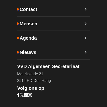
Contact
Mensen
Agenda
Nieuws
VVD Algemeen Secretariaat
Mauritskade 21
2514 HD Den Haag
Volg ons op
Bezoek onze Facebook pagina (opent in nieuw ta
Bezoek onze X pagina (opent in nieuw tabblad)
Bezoek onze LinkedIn pagina (opent in nieuw 
Bezoek onze Instagram pagina (opent in ni