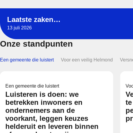
Read more about Laatste zaken…, Featured news
Laatste zaken…
13 juli 2026
Onze standpunten
Een gemeente die luistert
Voor een veilig Helmond
Versn
Een gemeente die luistert
Voo
Luisteren is doen: we
Ve
betrekken inwoners en
te
ondernemers aan de
pe
voorkant, leggen keuzes
pr
helderuit en leveren binnen