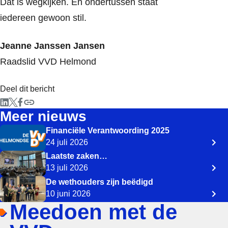
Dat is wegkijken. En ondertussen staat
iedereen gewoon stil.
Jeanne Janssen Jansen
Raadslid VVD Helmond
Deel dit bericht
Meer nieuws
Financiële Verantwoording 2025
24 juli 2026
Laatste zaken…
13 juli 2026
De wethouders zijn beëdigd
10 juni 2026
Meedoen met de