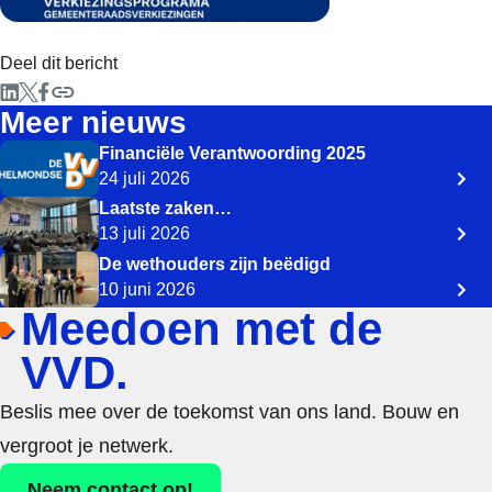
Deel dit bericht
Meer nieuws
Financiële Verantwoording 2025
24 juli 2026
Laatste zaken…
13 juli 2026
De wethouders zijn beëdigd
10 juni 2026
Meedoen met de
VVD.
Beslis mee over de toekomst van ons land. Bouw en
vergroot je netwerk.
Neem contact op!