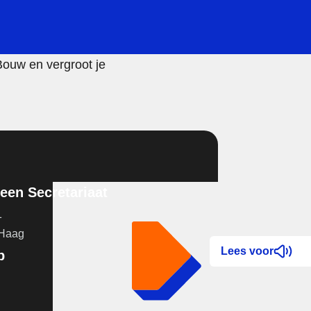
Bouw en vergroot je
en Secretariaat
1
 Haag
Lees voor
p