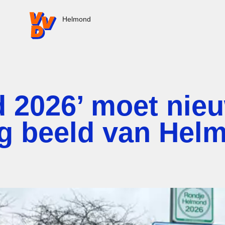
VVD.nl - Ga naar de homepage
Helmond
 2026’ moet nie
ig beeld van Hel