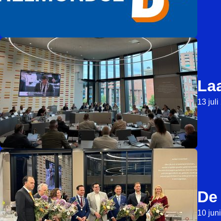
La
13 jul
De
10 jun