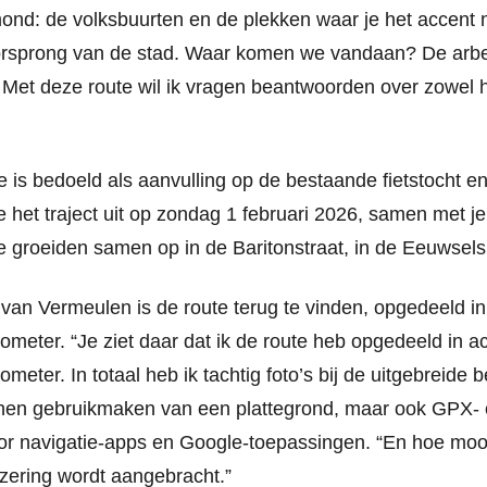
nd: de volksbuurten en de plekken waar je het accent n
orsprong van de stad. Waar komen we vandaan? De arbe
. Met deze route wil ik vragen beantwoorden over zowel h
 is bedoeld als aanvulling op de bestaande fietstocht en
 het traject uit op zondag 1 februari 2026, samen met j
e groeiden samen op in de Baritonstraat, in de Eeuwsels
van Vermeulen is de route terug te vinden, opgedeeld in
ilometer. “Je ziet daar dat ik de route heb opgedeeld in 
lometer. In totaal heb ik tachtig foto’s bij de uitgebreide 
nen gebruikmaken van een plattegrond, maar ook GPX-
 navigatie-apps en Google-toepassingen. “En hoe mooi z
zering wordt aangebracht.”