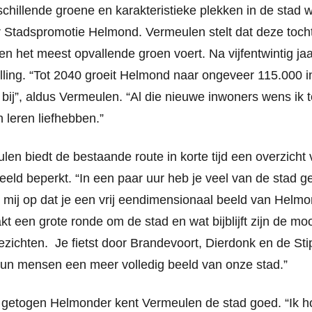
schillende groene en karakteristieke plekken in de stad
 Stadspromotie Helmond. Vermeulen stelt dat deze tocht 
 het meest opvallende groen voert. Na vijfentwintig jaar
lling. “Tot 2040 groeit Helmond naar ongeveer 115.000 
bij”, aldus Vermeulen. “Al die nieuwe inwoners wens ik 
 leren liefhebben.”
en biedt de bestaande route in korte tijd een overzicht
beeld beperkt. “In een paar uur heb je veel van de stad ge
et mij op dat je een vrij eendimensionaal beeld van Helmon
 een grote ronde om de stad en wat bijblijft zijn de mo
zichten. Je fietst door Brandevoort, Dierdonk en de Sti
gun mensen een meer volledig beeld van onze stad.”
 getogen Helmonder kent Vermeulen de stad goed. “Ik ho