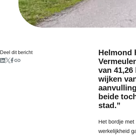
Helmond he
Deel dit bericht
Vermeulen
van 41,26 
wijken va
aanvullin
beide toch
stad.”
Het bordje met
werkelijkheid g