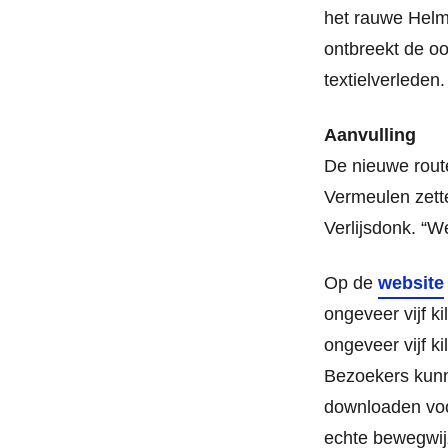
het rauwe Helmo
ontbreekt de o
textielverleden
Aanvulling
De nieuwe route
Vermeulen zette
Verlijsdonk. “W
Op de
website
ongeveer vijf k
ongeveer vijf ki
Bezoekers kun
downloaden voor
echte bewegwij