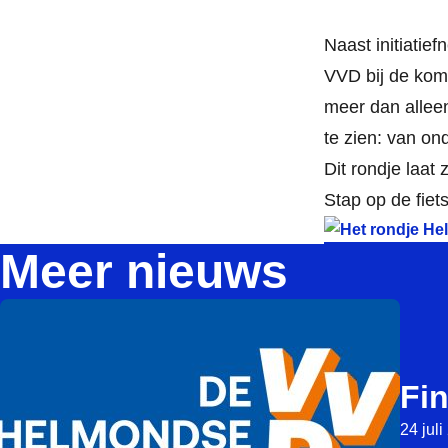
Naast initiatie
VVD bij de kom
meer dan alleen
te zien: van on
Dit rondje laat
Stap op de fiet
Meer nieuws
Fi
24 jul