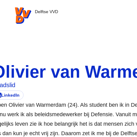
VVD.nl - Ga naar de homepage
Delftse VVD
Olivier van War
adslid
LinkedIn
ezoek deze persoon zijn/haar
pent in nieuw tabblad)
ben Olivier van Warmerdam (24). Als student ben ik in De
nu werk ik als beleidsmedewerker bij Defensie. Vanuit m
elijks leven zie ik hoe belangrijk het is dat mensen zich 
 dan kun je echt vrij zijn. Daarom zet ik me bij de Delft