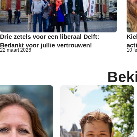
Drie zetels voor een liberaal Delft:
Kic
Bedankt voor jullie vertrouwen!
act
22 maart 2026
10 f
Bek