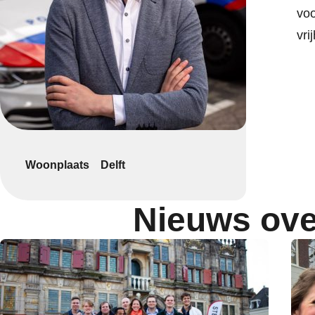
voo
vri
Woonplaats
Delft
Nieuws ove