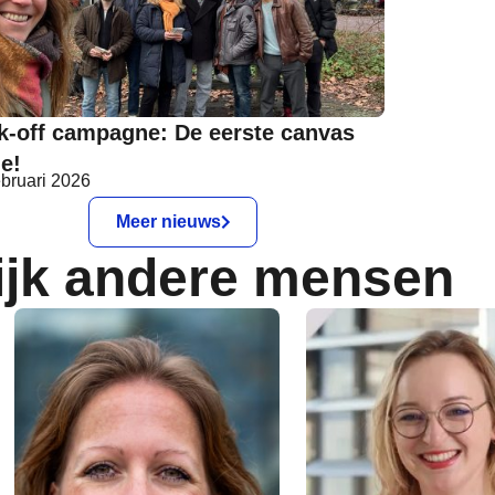
k-off campagne: De eerste canvas
ie!
ebruari 2026
Meer nieuws
ijk andere mensen