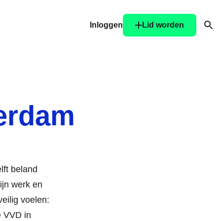
Inloggen
Lid worden
Ope
merdam
lft beland
ijn werk en
veilig voelen:
se VVD in