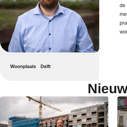
de 
me
pra
wo
Woonplaats
Delft
Nieuw