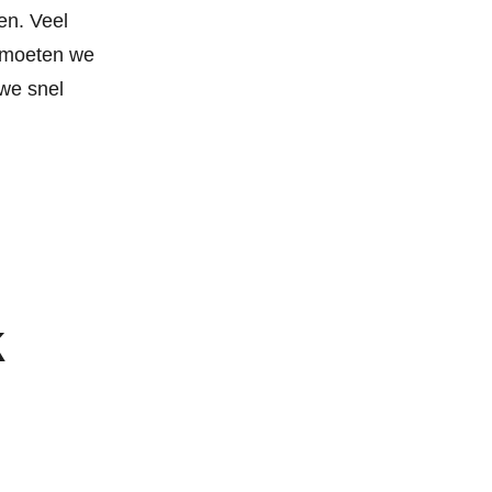
en. Veel
 moeten we
 we snel
k