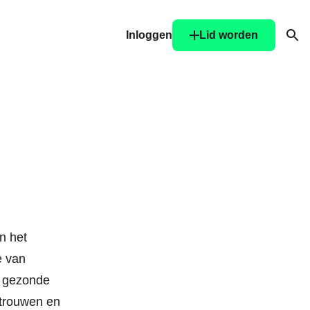
Inloggen
Lid worden
Ope
n het
e van
n gezonde
rtrouwen en