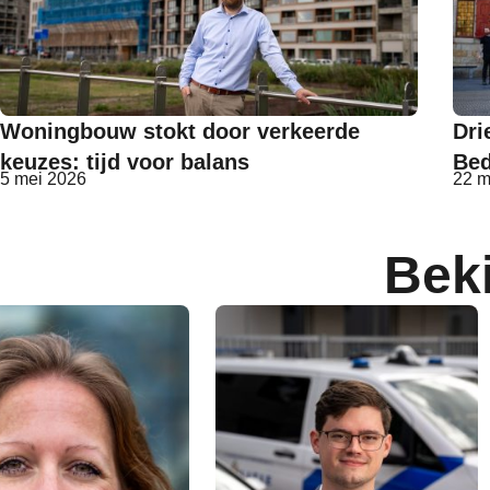
Woningbouw stokt door verkeerde
Dri
keuzes: tijd voor balans
Bed
5 mei 2026
22 m
Bek