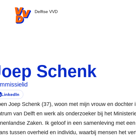
VVD.nl - Ga naar de homepage
Delftse VVD
Joep Schenk
mmissielid
LinkedIn
ezoek deze persoon zijn/haar
pent in nieuw tabblad)
ben Joep Schenk (37), woon met mijn vrouw en dochter i
trum van Delft en werk als onderzoeker bij het Ministeri
nenlandse Zaken. Ik geloof in een samenleving met ee
ans tussen overheid en individu, waarbij mensen het ve