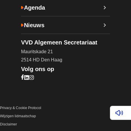
Agenda
Nieuws
VVD Algemeen Secretariaat
Mauritskade 21
2514 HD Den Haag
Volg ons op
Bezoek onze Facebook pagina (opent in nieuw ta
Bezoek onze LinkedIn pagina (opent in nieuw ta
Bezoek onze Instagram pagina (opent in nieuw
Privacy & Cookie Protocol
Lees v
Wijzigen lidmaatschap
Disclaimer