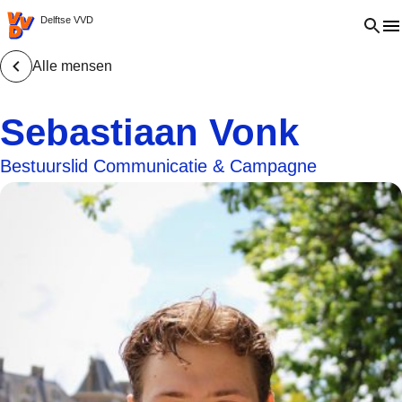
VVD.nl - Ga naar de homepage
Open 
Delftse VVD
Alle mensen
Sebastiaan Vonk
Bestuurslid Communicatie & Campagne